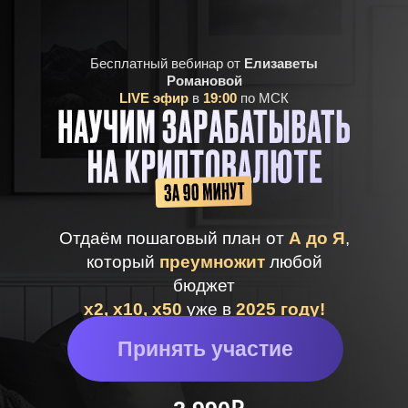
Бесплатный вебинар от
Елизаветы
Романовой
LIVE эфир
в
19:00
по МСК
Отдаём пошаговый план от
А до Я
,
который
преумножит
любой
бюджет
х2, х10, х50
уже в
2025 году!
Принять участие