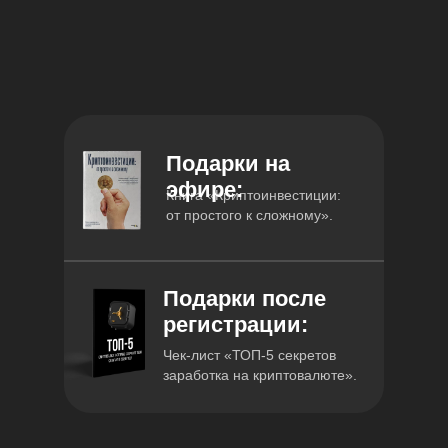
Подарки на
эфире:
Книга «Криптоинвестиции:
от простого к сложному».
Подарки после
регистрации:
Чек-лист «ТОП-5 секретов
заработка на криптовалюте».