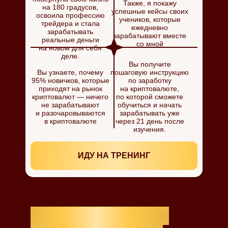
Также, я покажу
на 180 градусов,
успешные кейсы своих
освоила профессию
учеников, которые
трейдера и стала
ежедневно
зарабатывать
зарабатывают вместе
реальные деньги
со мной
на новом для себя
деле.
Вы получите
Вы узнаете, почему
пошаговую инструкцию
95% новичков, которые
по заработку
приходят на рынок
на криптовалюте,
криптовалют — ничего
по которой сможете
не зарабатывают
обучиться и начать
и разочаровываются
зарабатывать уже
в криптовалюте
через 21 день после
изучения.
ИДУ НА ТРЕНИНГ
ТРЕНИНГ ТОЧНО