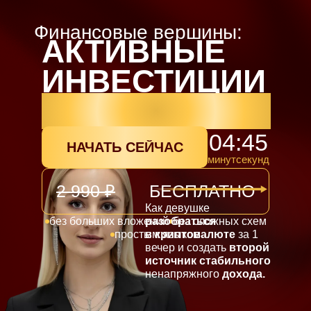
Финансовые вершины:
АКТИВНЫЕ
ИНВЕСТИЦИИ
ДЛЯ ЖЕНЩИН
04:44
НАЧАТЬ СЕЙЧАС
минут
секунд
2 990 ₽
БЕСПЛАТНО
Как девушке
без больших вложений
разобраться
без сложных схем
простым языком
в криптовалюте
за 1
вечер и создать
второй
источник стабильного
ненапряжного
дохода.