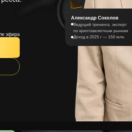
document.addEventListener('DOMContentLoaded', initCounter); } else
} // Поддержка переходов внутри Tilda (AJAX)
document.addEventListener('tildaajaxsuccess', initCounter);
Александр Соколов
Ведущий тренинга, эксперт
по криптовалютным рынкам
сле эфира
Доход в 2025 г — 150 млн.