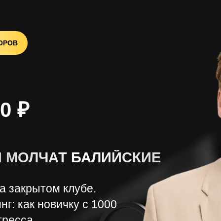
ОРОВ
0 ₽
Й МОЛЧАТ БАЛИЙСКИЕ
50
а закрытом клубе.
} // === ЗАПУСК === function initCounter() { updatePlacesCounter(
каждые ~20 секунд (на случай долгого простоя вкладки)
г: как новичку с 1000
setInterval(updatePlacesCounter, 20000); } // Запускаем после загр
(document.readyState === 'loading') {
тресса.