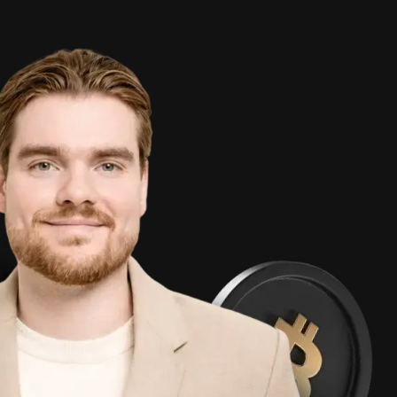
); // Проверяем
узки страницы if