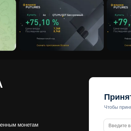
А
Принят
Чтобы приня
ренным монетам