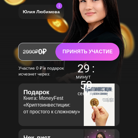
Юлия Любимова
0₽
2990₽
ПРИНЯТЬ УЧАСТИЕ
29
:
Участие 0 ₽ и подарок
исчезнет через:
минут
49
Подарок
секунд
Книга: MoneyFest
«Криптоинвестиции:
от простого к сложному»
Чек-лист