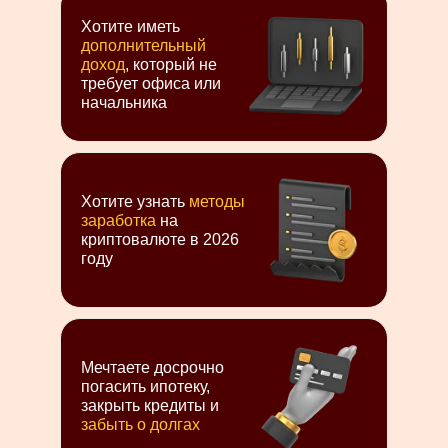
Хотите иметь
дополнительный
доход
, который не
требует офиса или
начальника
Хотите узнать
методы
заработка
на
криптовалюте в 2026
году
Мечтаете досрочно
погасить ипотеку,
закрыть кредиты и
забыть о долгах