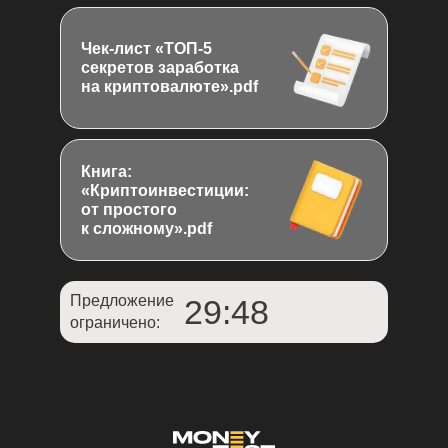
Чек-лист «ТОП-5
секретов заработка
на криптовалюте».pdf
Книга:
«Криптоинвестиции:
от простого
к сложному».pdf
Предложение
29:47
ограничено: