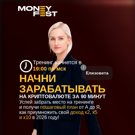
Тренинг начнется
в
19:00 по мск
Елизовета
НАЧНИ
ЗАРАБАТЫВАТЬ
НА КРИПТОВАЛЮТЕ ЗА 90 МИНУТ
Успей забрать место на тренинге
и получи
пошаговый план
от А до Я,
как приумножить свой
доход х2, х5
и х10
в 2026 году!