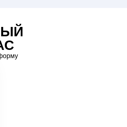
ВЫЙ
АС
 форму