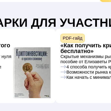
АРКИ ДЛЯ УЧАСТН
PDF-гайд
того
«Как получить к
бесплатно»
 нуля
Скрытые механизмы ры
пособие от Елизаветы 
е
4 способа получить 
Возможности рынка 
Как начать с минима