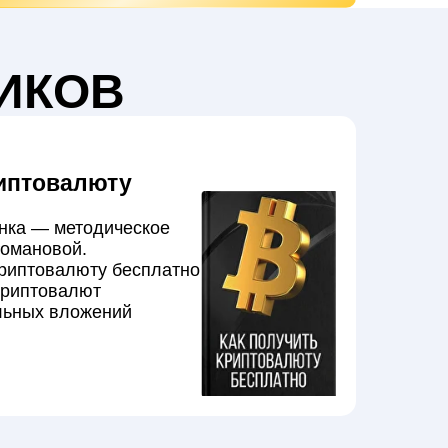
ИКОВ
риптовалюту
нка — методическое
Романовой.
криптовалюту бесплатно
криптовалют
льных вложений