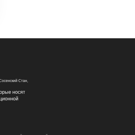
 Сосенский Стан,
орые носят
иционной