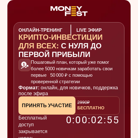
ОНЛАЙН-ТРЕНИНГ
LIVE ЭФИР
КРИПТО-ИНВЕСТИЦИИ
ДЛЯ ВСЕХ:
С НУЛЯ ДО
ПЕРВОЙ ПРИБЫЛИ
Пошаговый план, который уже помог
более 5000 новичкам заработать свои
первые 50 000 ₽ с помощью
проверенной стратегии
Формат:
онлайн, для новичков, поддержка
после эфира
2990₽
ПРИНЯТЬ УЧАСТИЕ
БЕСПЛАТНО
4
0
:
0
0
:
0
2
:
5
Бесплатный
доступ
5
закрывается